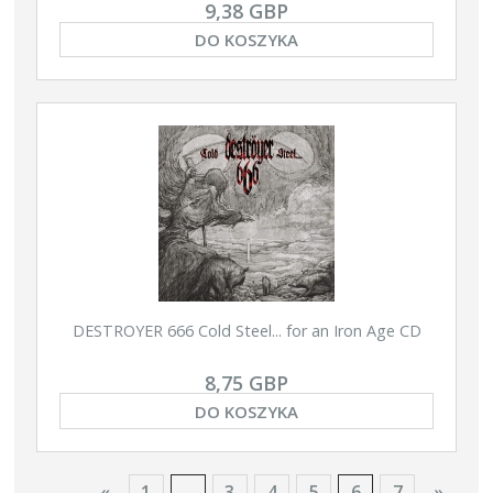
9,38 GBP
DO KOSZYKA
DESTROYER 666 Cold Steel... for an Iron Age CD
8,75 GBP
DO KOSZYKA
«
1
...
3
4
5
6
7
»