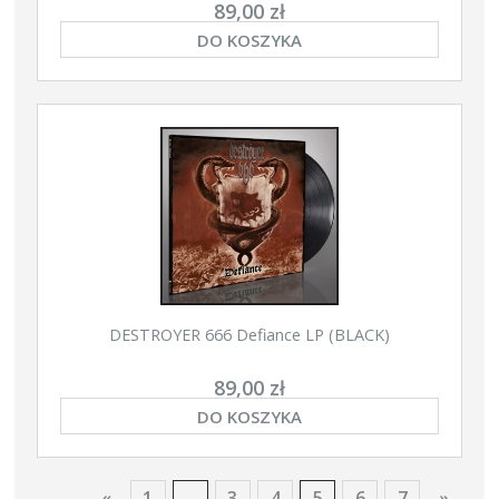
89,00 zł
DO KOSZYKA
DESTROYER 666 Defiance LP (BLACK)
89,00 zł
DO KOSZYKA
«
1
...
3
4
5
6
7
»