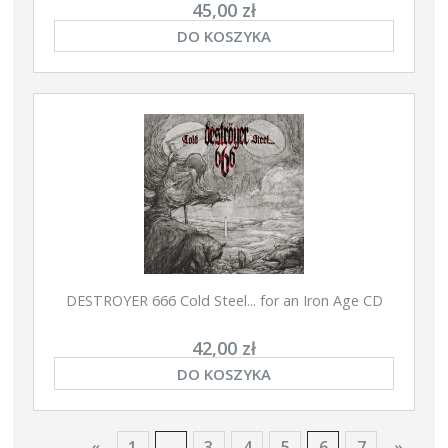
45,00 zł
DO KOSZYKA
DESTROYER 666 Cold Steel... for an Iron Age CD
42,00 zł
DO KOSZYKA
«
1
...
3
4
5
6
7
»