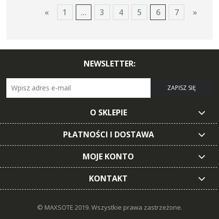
«
1
...
3
4
5
6
7
»
NEWSLETTER:
ZAPISZ SIĘ
O SKLEPIE
PŁATNOŚCI I DOSTAWA
MOJE KONTO
KONTAKT
© MAXSOTE 2019.
Wszystkie prawa zastrzeżone.