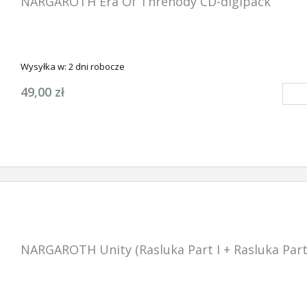
NARGAROTH Era Of Threnody CD-digipack
Wysyłka w:
2 dni robocze
49,00 zł
NARGAROTH Unity (Rasluka Part I + Rasluka Part 