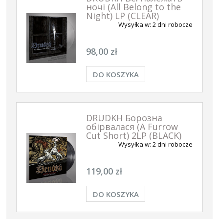
ночі (All Belong to the
Night) LP (CLEAR)
Wysyłka w:
2 dni robocze
98,00 zł
DO KOSZYKA
DRUDKH Борозна
обірвалася (A Furrow
Cut Short) 2LP (BLACK)
Wysyłka w:
2 dni robocze
119,00 zł
DO KOSZYKA