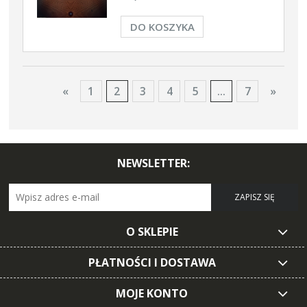
DO KOSZYKA
«
1
2
3
4
5
...
7
»
NEWSLETTER:
ZAPISZ SIĘ
O SKLEPIE
PŁATNOŚCI I DOSTAWA
MOJE KONTO