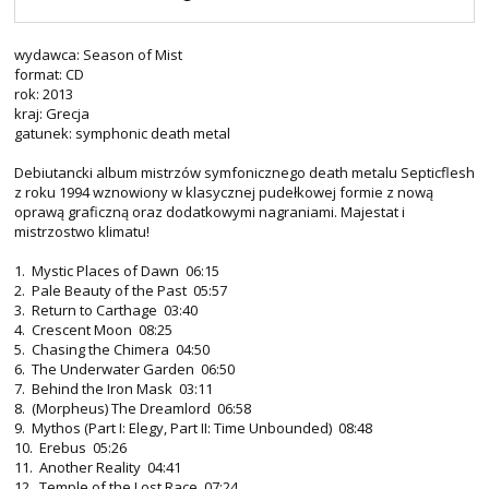
wydawca: Season of Mist
format: CD
rok: 2013
kraj: Grecja
gatunek: symphonic death metal
Debiutancki album mistrzów symfonicznego death metalu Septicflesh
z roku 1994 wznowiony w klasycznej pudełkowej formie z nową
oprawą graficzną oraz dodatkowymi nagraniami. Majestat i
mistrzostwo klimatu!
1. Mystic Places of Dawn 06:15
2. Pale Beauty of the Past 05:57
3. Return to Carthage 03:40
4. Crescent Moon 08:25
5. Chasing the Chimera 04:50
6. The Underwater Garden 06:50
7. Behind the Iron Mask 03:11
8. (Morpheus) The Dreamlord 06:58
9. Mythos (Part I: Elegy, Part II: Time Unbounded) 08:48
10. Erebus 05:26
11. Another Reality 04:41
12. Temple of the Lost Race 07:24