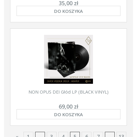
35,00 zł
DO KOSZYKA
NON OPUS DEI Głód LP (BLACK VINYL)
69,00 zł
DO KOSZYKA
«
1
...
3
4
5
6
7
...
13