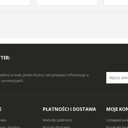
TER:
adres e-mail, jeżeli chcesz otrzymywać informacje o
i promocjach.
E
PŁATNOŚCI I DOSTAWA
MOJE KO
owe
Metody płatności
Ustawienia 
na - stopka
Koszty dostawy
Program loj