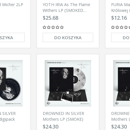
 Wicher 2LP
YOTH IRIA As The Flame
FURIA Ma
Withers LP (SMOKED
Królowej 
SPLATTER)
$25.68
$12.16
SZYKA
DO KOSZYKA
DO
 SILVER
DROWNED IN SILVER
DROWNED
igipack
Mothers LP (SMOKE)
Mothers 
$24.30
$24.30