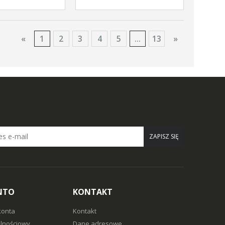
«
1
2
3
4
5
...
13
»
ZAPISZ SIĘ
NTO
KONTAKT
konta
Kontakt
alnościowy
Dane adresowe