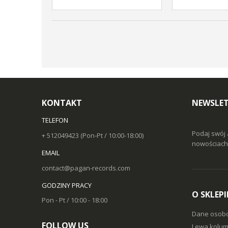
KONTAKT
NEWSLET
TELEFON
Podaj swój 
+ 512049423 (Pon-Pt / 10:00-18:00)
nowościach 
EMAIL
contact@pagan-records.com
GODZINY PRACY
O SKLEPI
Pon - Pt / 10:00 - 18:00
Dane osob
FOLLOW US
Lewa kolum