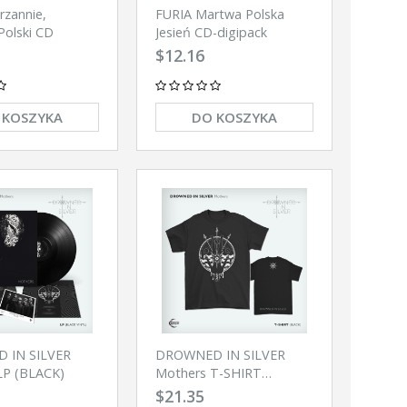
rzannie,
FURIA Martwa Polska
Polski CD
Jesień CD-digipack
$12.16
 KOSZYKA
DO KOSZYKA
 IN SILVER
DROWNED IN SILVER
LP (BLACK)
Mothers T-SHIRT
(BLACK)
$21.35