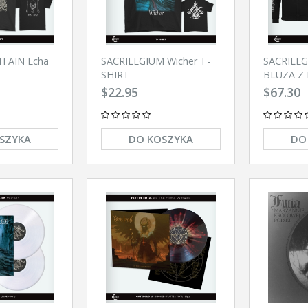
TAIN Echa
SACRILEGIUM Wicher T-
SACRILEG
SHIRT
BLUZA Z
ZAMEK
$22.95
$67.30
SZYKA
DO KOSZYKA
DO