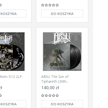
 KOSZYKA
DO KOSZYKA
Rom 5:12 2LP
ABSU The Sun of
Tiphareth (30th
anniversary edition) 2LP
zł
140,00 zł
(BLACK)
 KOSZYKA
DO KOSZYKA