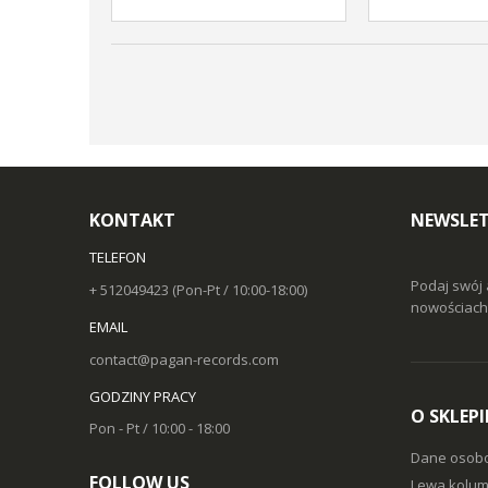
KONTAKT
NEWSLET
TELEFON
Podaj swój 
+ 512049423 (Pon-Pt / 10:00-18:00)
nowościach 
EMAIL
contact@pagan-records.com
GODZINY PRACY
O SKLEPI
Pon - Pt / 10:00 - 18:00
Dane osob
FOLLOW US
Lewa kolum