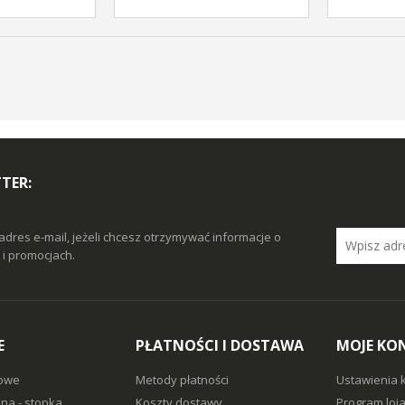
TER:
adres e-mail, jeżeli chcesz otrzymywać informacje o
i promocjach.
E
PŁATNOŚCI I DOSTAWA
MOJE KO
owe
Metody płatności
Ustawienia 
na - stopka
Koszty dostawy
Program loj