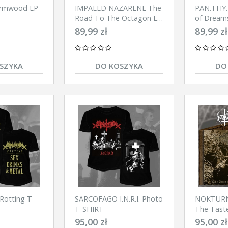
rmwood LP
IMPALED NAZARENE The
PAN.THY
Road To The Octagon LP
of Dream
(BLACK)
89,99 zł
89,99 zł
SZYKA
DO KOSZYKA
DO
otting T-
SARCOFAGO I.N.R.I. Photo
NOKTUR
T-SHIRT
The Taste
(BLACK)
95,00 zł
95,00 zł