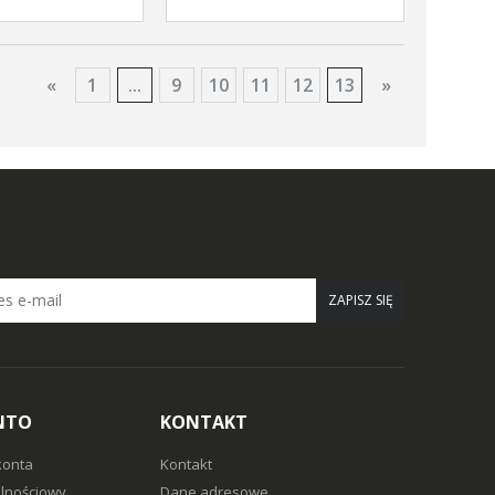
«
1
...
9
10
11
12
13
»
ZAPISZ SIĘ
NTO
KONTAKT
konta
Kontakt
alnościowy
Dane adresowe