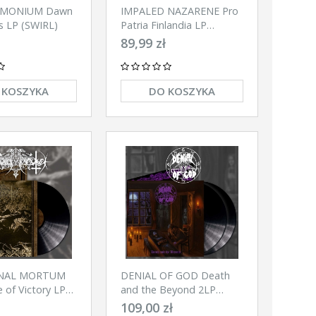
.MONIUM Dawn
IMPALED NAZARENE Pro
s LP (SWIRL)
Patria Finlandia LP
(BLACK)
89,99 zł
 KOSZYKA
DO KOSZYKA
NAL MORTUM
DENIAL OF GOD Death
 of Victory LP
and the Beyond 2LP
(BLACK)
109,00 zł