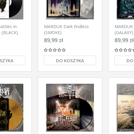
ttles In
MARDUK Dark Endless
MARDUK N
P (BLACK)
(SMOKE)
(GALAXY)
89,99 zł
89,99 zł
SZYKA
DO KOSZYKA
DO