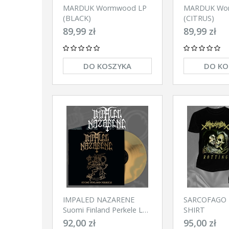
MARDUK Wormwood LP
MARDUK Wo
(BLACK)
(CITRUS)
89,99 zł
89,99 zł
DO KOSZYKA
DO KO
IMPALED NAZARENE
SARCOFAGO R
Suomi Finland Perkele LP
SHIRT
(SWIRL)
92,00 zł
95,00 zł