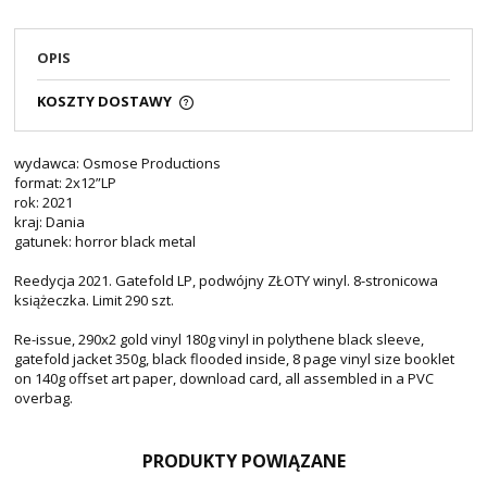
OPIS
KOSZTY DOSTAWY
wydawca: Osmose Productions
format: 2x12”LP
rok: 2021
kraj: Dania
gatunek: horror black metal
Reedycja 2021. Gatefold LP, podwójny ZŁOTY winyl. 8-stronicowa
książeczka. Limit 290 szt.
Re-issue, 290x2 gold vinyl 180g vinyl in polythene black sleeve,
gatefold jacket 350g, black flooded inside, 8 page vinyl size booklet
on 140g offset art paper, download card, all assembled in a PVC
overbag.
PRODUKTY POWIĄZANE