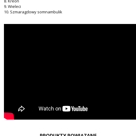
8. Kreon
9. Wieleci
10. Szmaragdowy somnambulik
PRODUKTY POWIĄZANE