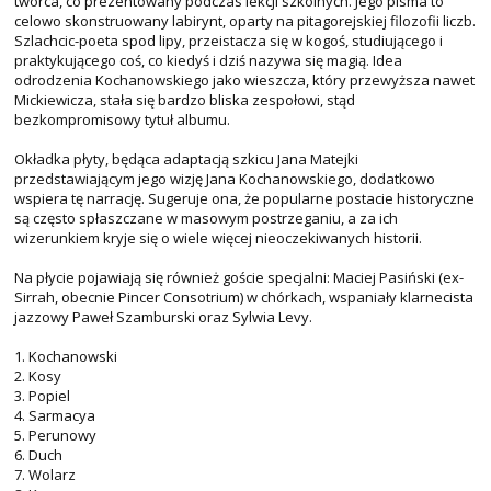
twórca, co prezentowany podczas lekcji szkolnych. Jego pisma to
celowo skonstruowany labirynt, oparty na pitagorejskiej filozofii liczb.
Szlachcic-poeta spod lipy, przeistacza się w kogoś, studiującego i
praktykującego coś, co kiedyś i dziś nazywa się magią. Idea
odrodzenia Kochanowskiego jako wieszcza, który przewyższa nawet
Mickiewicza, stała się bardzo bliska zespołowi, stąd
bezkompromisowy tytuł albumu.
Okładka płyty, będąca adaptacją szkicu Jana Matejki
przedstawiającym jego wizję Jana Kochanowskiego, dodatkowo
wspiera tę narrację. Sugeruje ona, że popularne postacie historyczne
są często spłaszczane w masowym postrzeganiu, a za ich
wizerunkiem kryje się o wiele więcej nieoczekiwanych historii.
Na płycie pojawiają się również goście specjalni: Maciej Pasiński (ex-
Sirrah, obecnie Pincer Consotrium) w chórkach, wspaniały klarnecista
jazzowy Paweł Szamburski oraz Sylwia Levy.
1. Kochanowski
2. Kosy
3. Popiel
4. Sarmacya
5. Perunowy
6. Duch
7. Wolarz