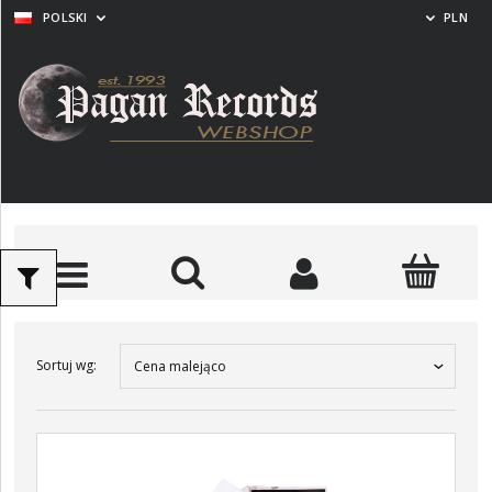
POLSKI
PLN
Sortuj wg:
Cena malejąco