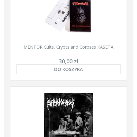
ŚĆ
NOWOŚĆ
NOWOŚĆ
MENTOR Cults, Crypts and Corpses KASETA
30,00 zł
DO KOSZYKA
ABIG
Retal
EL Ave Dominus Luciferi
ABIGOR Apokalypse LP
LP (BLACK)
(BLACK)
DO KOSZYKA
DO KOSZYKA
89,00 zł
79,90 zł