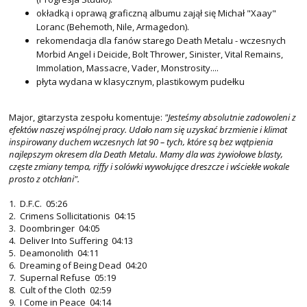
okładką i oprawą graficzną albumu zajął się Michał "Xaay"
Loranc (Behemoth, Nile, Armagedon).
rekomendacja dla fanów starego Death Metalu - wczesnych
Morbid Angel i Deicide, Bolt Thrower, Sinister, Vital Remains,
Immolation, Massacre, Vader, Monstrosity....
płyta wydana w klasycznym, plastikowym pudełku
Major, gitarzysta zespołu komentuje:
"Jesteśmy absolutnie zadowoleni z
efektów naszej wspólnej pracy. Udało nam się uzyskać brzmienie i klimat
inspirowany duchem wczesnych lat 90 – tych, które są bez wątpienia
najlepszym okresem dla Death Metalu. Mamy dla was żywiołowe blasty,
częste zmiany tempa, riffy i solówki wywołujące dreszcze i wściekłe wokale
prosto z otchłani".
1. D.F.C. 05:26
2. Crimens Sollicitationis 04:15
3. Doombringer 04:05
4. Deliver Into Suffering 04:13
5. Deamonolith 04:11
6. Dreaming of Being Dead 04:20
7. Supernal Refuse 05:19
8. Cult of the Cloth 02:59
9. I Come in Peace 04:14