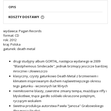
OPIS
KOSZTY DOSTAWY
wydawca: Pagan Records
format: CD
rok: 2012
kraj: Polska
gatunek: death metal
drugi studyjny album GORTAL, następca wydanego w 2009
"Blastphemous Sindecade", jednak brzmiący jesczcze bardziej
mrocznie i złowieszczo
klasyczny, czysty gatunkowo Death Metal z brzmieniem i
klimatem inspirowanym duchem najświetniejszego okresu
tego gatunku - wczesnych lat 90-tych
niemiłosierne blasty, zawrotne zmiany tempa, miażdżące riffy i
błyskotliwe, tnące gardło solówki okraszone potężnym,
ryczącym wokalem
świetna produkcja autorstwa Pawła "Janosa" Grabowskiego
(Progresja Studio).