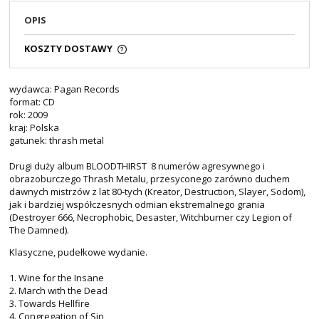
OPIS
KOSZTY DOSTAWY
wydawca: Pagan Records
format: CD
rok: 2009
kraj: Polska
gatunek: thrash metal
Drugi duży album BLOODTHIRST 8 numerów agresywnego i
obrazoburczego Thrash Metalu, przesyconego zarówno duchem
dawnych mistrzów z lat 80-tych (Kreator, Destruction, Slayer, Sodom),
jak i bardziej współczesnych odmian ekstremalnego grania
(Destroyer 666, Necrophobic, Desaster, Witchburner czy Legion of
The Damned).
Klasyczne, pudełkowe wydanie.
1. Wine for the Insane
2. March with the Dead
3. Towards Hellfire
4. Congregation of Sin