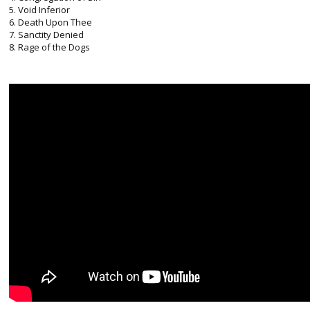
5. Void Inferior
6. Death Upon Thee
7. Sanctity Denied
8. Rage of the Dogs