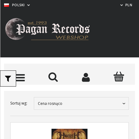
POLSKI
PLN
Sortuj wg:
Cena rosnąco