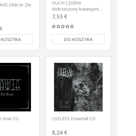
DUCH CZERNI
GE Oblicze Zła
Wskrzeszony krwawymi
czerniami CD-digipack
7,53 €
 KOSZYKA
DO KOSZYKA
 Krwi CD
USELESS Downfall CD
8,24 €