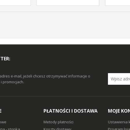
TER:
adres e-mail, jeżeli chcesz otrzymywać informacje o
i promocjach.
E
PŁATNOŚCI I DOSTAWA
MOJE KO
owe
Metody płatności
Ustawienia 
na - stopka
Koszty dostawy
Program loj