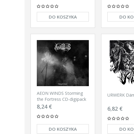
DO KOSZYKA
DO KO
AEON WINDS Storming
URWERK Däm
the Fortress CD-digipack
8,24 €
6,82 €
DO KOSZYKA
DO KO