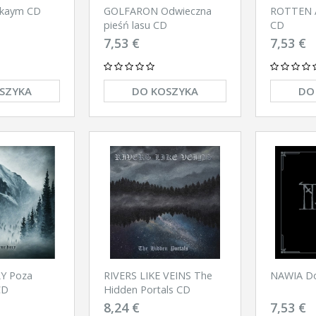
nkaym CD
ROTTEN A
GOLFARON Odwieczna
CD
pieśń lasu CD
7,53 €
7,53 €
SZYKA
DO KOSZYKA
DO
RIVERS LIKE VEINS The
NAWIA Do
Y Poza
Hidden Portals CD
CD
8,24 €
7,53 €