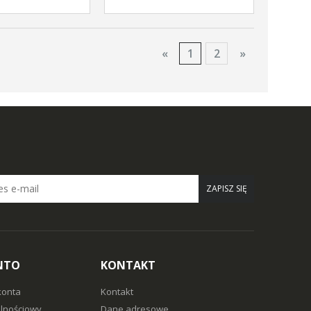
«
1
2
»
ZAPISZ SIĘ
NTO
KONTAKT
konta
Kontakt
alnościowy
Dane adresowe