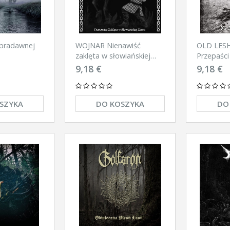
 pradawnej
WOJNAR Nienawiść
OLD LESH
zaklęta w słowiańskiej
Przepaśc
ziemi CD
9,18 €
9,18 €
SZYKA
DO KOSZYKA
DO