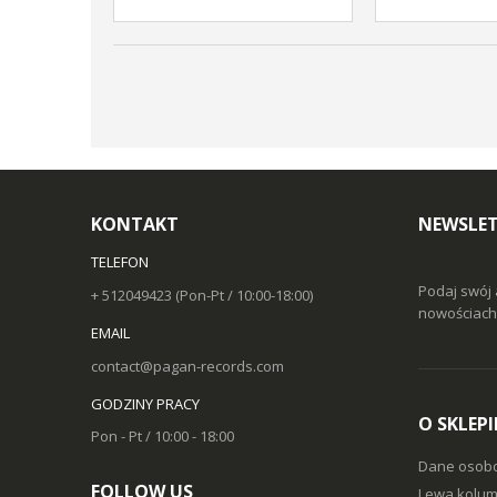
KONTAKT
NEWSLET
TELEFON
Podaj swój 
+ 512049423 (Pon-Pt / 10:00-18:00)
nowościach 
EMAIL
contact@pagan-records.com
GODZINY PRACY
O SKLEPI
Pon - Pt / 10:00 - 18:00
Dane osob
FOLLOW US
Lewa kolum