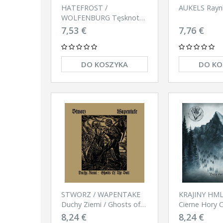
HATEFROST /
AUKELS Ray
WOLFENBURG Tęsknota
Przeszłych Czasów CD
7,53 €
7,76 €
DO KOSZYKA
DO KO
STWORZ / WAPENTAKE
KRAJINY HML
Duchy Ziemi / Ghosts of
Cierne Hory 
the Soil CD
8,24 €
8,24 €