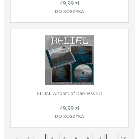
49,99 zł
DO KOSZYKA
BELIAL Wisdom of Darkness CD
49,99 zł
DO KOSZYKA
«
1
...
3
4
5
6
7
...
13