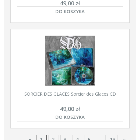
49,00 zł
DO KOSZYKA
SORCIER DES GLACES Sorcier des Glaces CD
49,00 zł
DO KOSZYKA
«
1
2
3
4
5
...
13
»