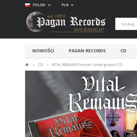
POLSKI
PLN
NOWOŚCI
PAGAN RECORDS
CD
›
›
CD
VITAL REMAINS Forever Underground CD