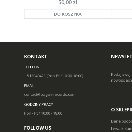
50,00 zł
DO KOSZYKA
KONTAKT
NEWSLET
TELEFON
Podaj swój 
+ 512049423 (Pon-Pt / 10:00-18:00)
nowościach 
EMAIL
contact@pagan-records.com
GODZINY PRACY
O SKLEPI
Pon - Pt / 10:00 - 18:00
Dane osob
FOLLOW US
Lewa kolum