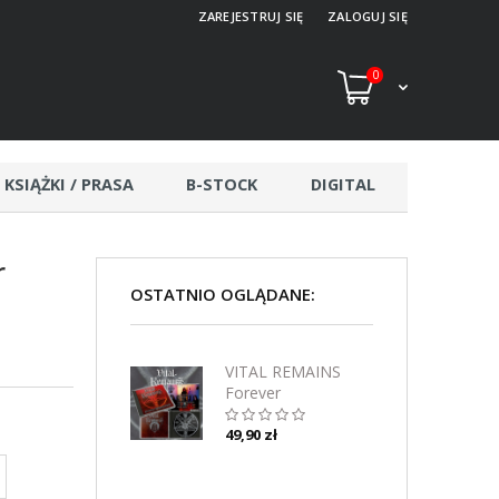
ZAREJESTRUJ SIĘ
ZALOGUJ SIĘ
0
KSIĄŻKI / PRASA
B-STOCK
DIGITAL
r
OSTATNIO OGLĄDANE:
VITAL REMAINS
Forever
Underground CD
49,90 zł