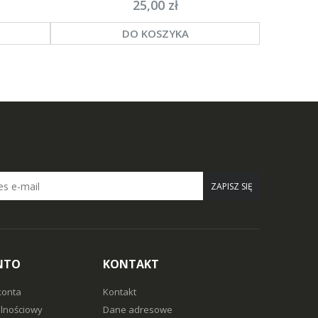
25,00 zł
DO KOSZYKA
ZAPISZ SIĘ
NTO
KONTAKT
konta
Kontakt
alnościowy
Dane adresowe