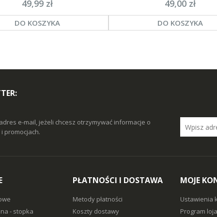
49,99 zł
49,00 zł
DO KOSZYKA
DO KOSZYKA
TER:
adres e-mail, jeżeli chcesz otrzymywać informacje o
i promocjach.
E
PŁATNOŚCI I DOSTAWA
MOJE KO
owe
Metody płatności
Ustawienia 
na - stopka
Koszty dostawy
Program loj