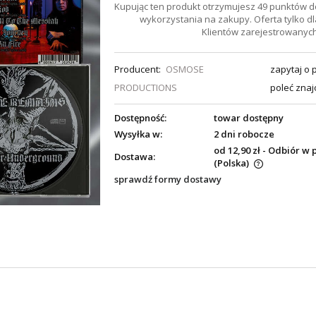
Kupując ten produkt otrzymujesz
49
punktów d
wykorzystania na zakupy. Oferta tylko dl
Klientów zarejestrowanych
Producent:
OSMOSE
zapytaj o 
PRODUCTIONS
poleć zna
Dostępność:
towar dostępny
Wysyłka w:
2 dni robocze
od 12,90 zł
- Odbiór w 
Dostawa:
(Polska)
sprawdź formy dostawy