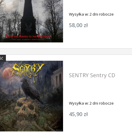
Wysyłka w:
2 dni robocze
58,00 zł
NOWOŚĆ
NOWOŚĆ
ŚĆ
SENTRY Sentry CD
Wysyłka w:
2 dni robocze
ABIGOR Orkblut - 
Retaliation CD-digi
us Luciferi LP
ABIGOR Apokalypse LP (BLACK)
45,90 zł
47,90 zł
79,90 zł