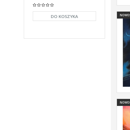
NOWO
DO KOSZYKA
DO KO
NOWO