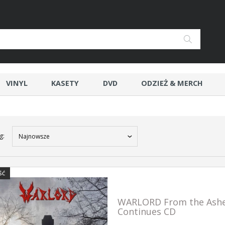
VINYL
KASETY
DVD
ODZIEŻ & MERCH
g:
Najnowsze
ŚĆ
WARLORD From the Ashes 
Continues CD