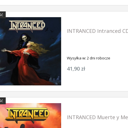
ŚĆ
SZYKA
DO KOSZYKA
DO KOSZ
INTRANCED Intranced C
Wysyłka w:
2 dni robocze
41,90 zł
ŚĆ
INTRANCED Muerte y Me