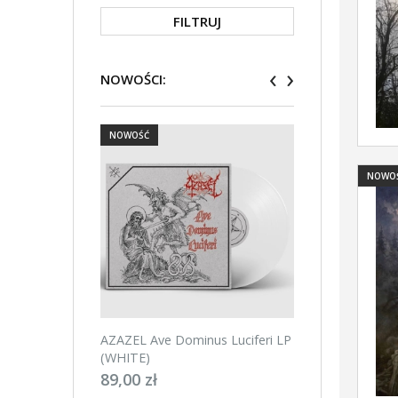
FILTRUJ
‹
›
NOWOŚCI:
NOWOŚĆ
NOWOŚĆ
NOWO
AZAZEL Ave Dominus Luciferi LP
AZAZEL Ave Domin
(WHITE)
(BLACK)
89,00 zł
89,00 zł