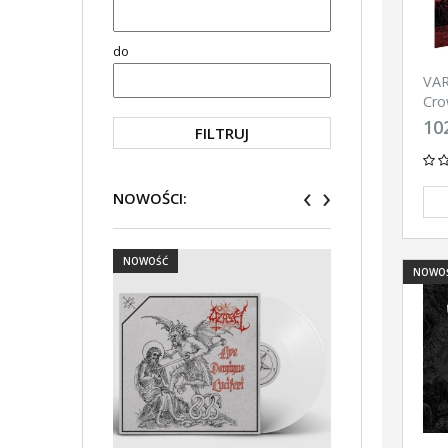
do
VA
Cro
(BL
102
FILTRUJ
‹
›
NOWOŚCI:
NOWOŚĆ
NOWOŚĆ
NOWO