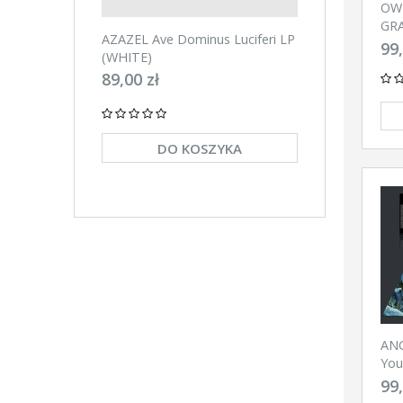
OW
GRA
AZAZEL Ave Dominus Luciferi LP
AZAZEL Ave Domin
of 
99,
(WHITE)
(BLACK)
Pat
89,00 zł
89,00 zł
DO KOSZYKA
DO KO
ANG
You
(BL
99,