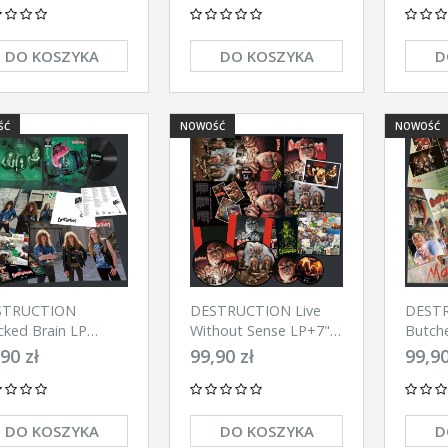
DO KOSZYKA
DO KOSZYKA
D
ŚĆ
NOWOŚĆ
NOWOŚĆ
STRUCTION
DESTRUCTION Live
DEST
cked Brain LP
Without Sense LP+7"
Butch
ACK)
(PICTURE)
(SPLA
90 zł
99,90 zł
99,90
DO KOSZYKA
DO KOSZYKA
D