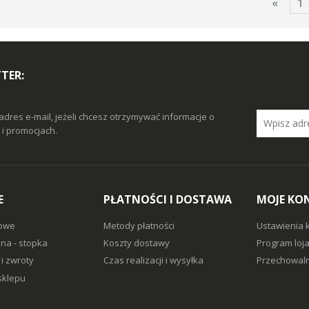
«
1
TER:
adres e-mail, jeżeli chcesz otrzymywać informacje o
i promocjach.
E
PŁATNOŚCI I DOSTAWA
MOJE KO
owe
Metody płatności
Ustawienia 
na - stopka
Koszty dostawy
Program loj
i zwroty
Czas realizacji i wysyłka
Przechowaln
sklepu