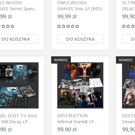
LS WOODS
OWLS WOODS
VLTIM
ABIGOR Orkblut - 
VES Secret Spies
GRAVES Strix LP (RED)
(BLAC
Retaliation CD-digi
us Luciferi LP
ABIGOR Apokalypse LP (BLACK)
the Horned
99 zł
99,99 zł
99,90
47,90 zł
rician LP (RED)
79,90 zł
DO KOSZYKA
DO KOSZYKA
D
SZYKA
DO KOSZYKA
DO KOSZ
NOWOŚĆ
NOWOŚĆ
EL DUST To Dust
DESTRUCTION
DESTR
 Will Decay LP
Infernal Overkill LP
Devas
ACK)
(BLACK)
(BLAC
90 zł
99,90 zł
99,90