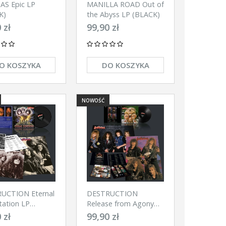
AS Epic LP
MANILLA ROAD Out of
The
K)
the Abyss LP (BLACK)
pack
ABIGOR Verwüstung / Invoke the
HORNA Kohti Yhdek
 zł
99,90 zł
Dark Age CD-digipack
(Sis. Ordo Regnum S
(BLACK)
47,90 zł
86,00 zł
O KOSZYKA
DO KOSZYKA
YKA
DO KOSZYKA
DO KOSZY
NOWOŚĆ
UCTION Eternal
DESTRUCTION
tation LP
Release from Agony
K)
LP (BLACK)
 zł
99,90 zł