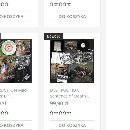
O KOSZYKA
DO KOSZYKA
NOWOŚĆ
RUCTION Mad
DESTRUCTION
er LP
Sentence of Death LP
TTER)
- US COVER (BLACK)
 zł
99,90 zł
O KOSZYKA
DO KOSZYKA