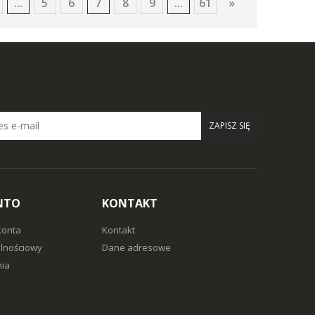
...
5
6
7
8
9
...
61
»
ZAPISZ SIĘ
NTO
KONTAKT
konta
Kontakt
alnościowy
Dane adresowe
ia