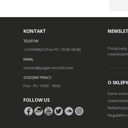
KONTAKT
NEWSLET
TELEFON
Podaj swój 
+ 512049423 (Pon-Pt / 10:00-18:00)
nowościach 
EMAIL
contact@pagan-records.com
GODZINY PRACY
O SKLEPI
Pon - Pt / 10:00 - 18:00
Dane osob
FOLLOW US
Lewa kolum
Reklamacje 
Regulamin 