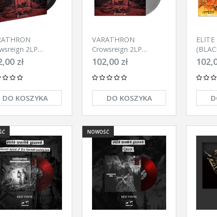
RATHRON
VARATHRON
ELITE
wsreign 2LP
Crowsreign 2LP
(BLAC
ACK)
(SILVER)
,00 zł
102,00 zł
102,0
DO KOSZYKA
DO KOSZYKA
D
NOWOŚĆ
NOWOŚĆ
ŚĆ
NOWOŚĆ