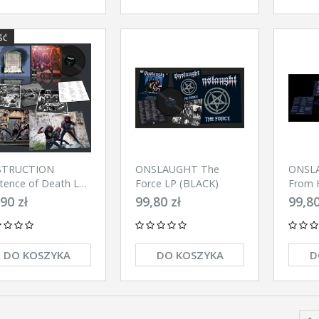
ŚĆ
STRUCTION
ONSLAUGHT The
ONSL
tence of Death LP
Force LP (BLACK)
From 
URO COVER
90 zł
99,80 zł
99,80
ACK)
DO KOSZYKA
DO KOSZYKA
D