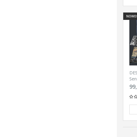
NOWO
DE
Sen
- E
99,
(BL