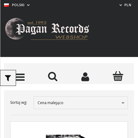
POLSKI
PLN
Sortuj wg:
Cena malejąco