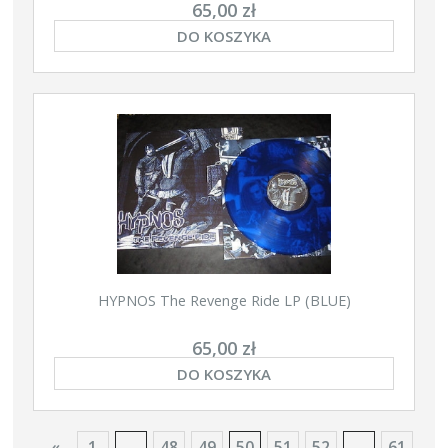
65,00 zł
DO KOSZYKA
HYPNOS The Revenge Ride LP (BLUE)
65,00 zł
DO KOSZYKA
«
1
...
48
49
50
51
52
...
61