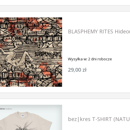
ABIGOR Orkblut - 
Retaliation CD-digi
us Luciferi LP
ABIGOR Apokalypse LP (BLACK)
47,90 zł
79,90 zł
BLASPHEMY RITES Hideo
SZYKA
DO KOSZYKA
DO KOSZ
Wysyłka w:
2 dni robocze
29,00 zł
bez|kres T-SHIRT (NAT