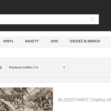
VINYL
KASETY
DVD
ODZIEŻ & MERCH
g:
Nazwa produktu Z-A
BLOODTHIRST Chalice o