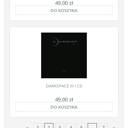
49,00 zł
DO KOSZYKA
DARKSPACE III I CD
49,00 zł
DO KOSZYKA
«
1
2
3
4
5
...
7
»