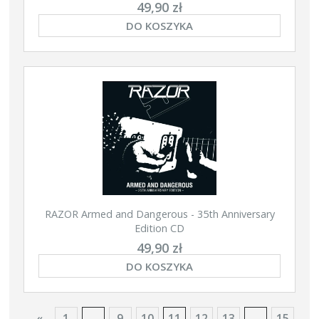
49,90 zł
DO KOSZYKA
RAZOR Armed and Dangerous - 35th Anniversary
Edition CD
49,90 zł
DO KOSZYKA
«
1
...
9
10
11
12
13
...
15