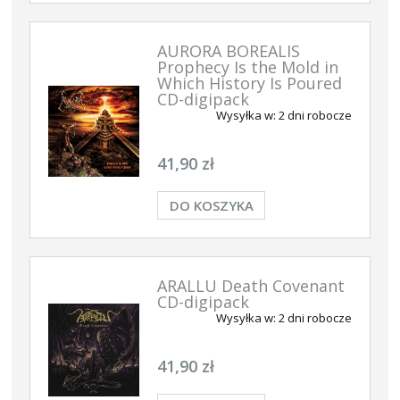
AURORA BOREALIS
Prophecy Is the Mold in
Which History Is Poured
CD-digipack
Wysyłka w:
2 dni robocze
41,90 zł
DO KOSZYKA
ARALLU Death Covenant
CD-digipack
Wysyłka w:
2 dni robocze
41,90 zł