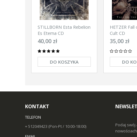
STILLBORN Esta Rebelion
HETZER Fall of The 
Es Eterna CD
Cult CD
40,00 zł
35,00 zł
DO KOSZYKA
DO KO
KONTAKT
NEWSLET
TELEFON
Podaj swój 
+ 512049423 (Pon-Pt / 10:00-18:00)
nowościach 
EMAIL