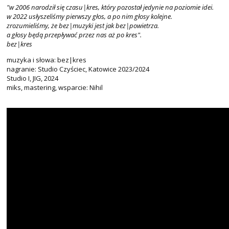
"w 2006 narodził się czasu|kres, który pozostał jedynie na poziomie idei.
w 2022 usłyszeliśmy pierwszy głos, a po nim głosy kolejne.
zrozumieliśmy, że bez|muzyki jest jak bez|powietrza.
a głosy będą przepływać przez nas aż po kres".
bez|kres
muzyka i słowa: bez|kres
nagranie: Studio Czyściec, Katowice 2023/2024
Studio I, JIG, 2024
miks, mastering, wsparcie: Nihil