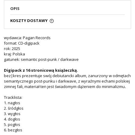
OPIS
KOSZTY DOSTAWY
wydawca: Pagan Records
format: CD-digipack
rok: 2025
kraj: Polska
gatunek: semantic post-punk / darkwave
Digipack z 16 stronicową książeczką.
bez|kres prezentuje swój debiutancki album, zanurzony w odmętach
semantycznego post-punku i darkwave, z wyraźnymi echami polskiej
zimnej fali, materiał ten jest świadomym dążeniem do minimalizmu
.
Tracklista:
1. nagłos
2. śródgłos
3. wygłos
4. dogłos
5. pogłos
6. bezgłos