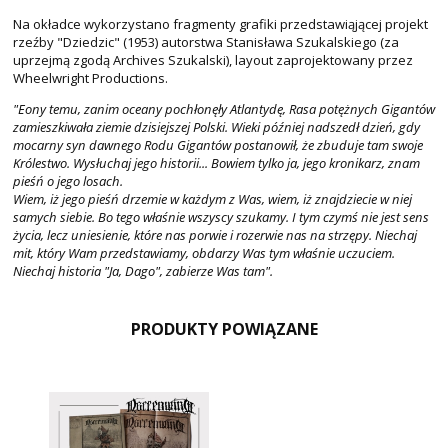
Na okładce wykorzystano fragmenty grafiki przedstawiąjącej projekt
rzeźby "Dziedzic" (1953) autorstwa Stanisława Szukalskiego (za
uprzejmą zgodą Archives Szukalski), layout zaprojektowany przez
Wheelwright Productions.
"Eony temu, zanim oceany pochłonęły Atlantydę, Rasa potężnych Gigantów
zamieszkiwała ziemie dzisiejszej Polski. Wieki później nadszedł dzień, gdy
mocarny syn dawnego Rodu Gigantów postanowił, że zbuduje tam swoje
Królestwo. Wysłuchaj jego historii... Bowiem tylko ja, jego kronikarz, znam
pieśń o jego losach.
Wiem, iż jego pieśń drzemie w każdym z Was, wiem, iż znajdziecie w niej
samych siebie. Bo tego właśnie wszyscy szukamy. I tym czymś nie jest sens
życia, lecz uniesienie, które nas porwie i rozerwie nas na strzępy. Niechaj
mit, który Wam przedstawiamy, obdarzy Was tym właśnie uczuciem.
Niechaj historia "Ja, Dago", zabierze Was tam".
PRODUKTY POWIĄZANE