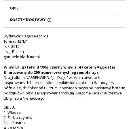
OPIS
KOSZTY DOSTAWY
wydawca: Pagan Records
format: 12"LP
rok: 2019
kraj: Polska
gatunek: black metal
Winyl LP, gatefold 180g czarny winyl z plakatem A2 poster
(limitowany do 200 numerowanych egzemplarzy)
.
Drugi album NARRENWIND. “Ja, Dago” w ośmiu utworach
inspirowanych black metalem z wikińskiego okresu Bathory czy
późniejszych dokonań Burzum, opowiada mityczno-baśniową historię
początków Polski zainspirowaną trylogią „Dagome Iudex” autorstwa
Zbigniewa Nienackiego.
SIDE A:
1. Władza
2. Żądza czynów
3. Ja Piastun
4. Zagadka