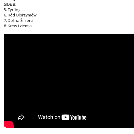
SIDE B:
5. Tyrfing
6. Ród Olbrzymów
7. Dolina Śmierci
8. Krew i ziemia