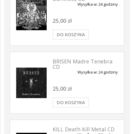
Wysyłka w:
24 godziny
ŚĆ
NOWOŚĆ
NOWOŚĆ
25,00 zł
DO KOSZYKA
BRISEN Madre Tenebra
CD
ABIG
Wysyłka w:
24 godziny
Retal
EL Ave Dominus Luciferi
ABIGOR Apokalypse LP
LP (BLACK)
(BLACK)
DO KOSZYKA
DO KOSZYKA
25,00 zł
89,00 zł
79,90 zł
DO KOSZYKA
KILL Death Kill Metal CD