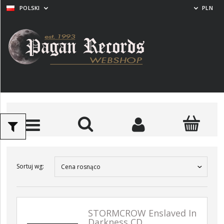
POLSKI
PLN
Sortuj wg:
Cena rosnąco
STORMCROW Enslaved In
Darkness CD