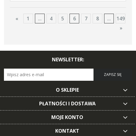
«
1
...
4
5
6
7
8
...
149
»
NEWSLETTER:
ZAPISZ SIĘ
O SKLEPIE
PŁATNOŚCI I DOSTAWA
MOJE KONTO
KONTAKT