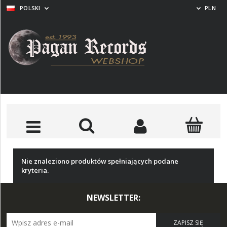
POLSKI
PLN
ŚĆ
NOWOŚĆ
NOWOŚĆ
ABIG
Nie znaleziono produktów spełniających podane
Retal
EL Ave Dominus Luciferi
ABIGOR Apokalypse LP
kryteria.
LP (BLACK)
(BLACK)
DO KOSZYKA
DO KOSZYKA
89,00 zł
79,90 zł
NEWSLETTER:
ZAPISZ SIĘ