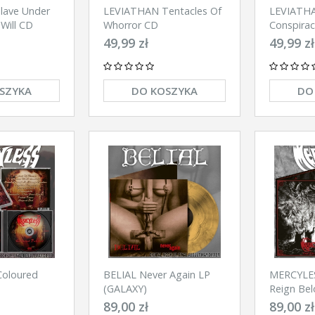
ave Under
LEVIATHAN Tentacles Of
LEVIATHA
Will CD
Whorror CD
Conspiracy
CD
49,99 zł
49,99 zł
SZYKA
DO KOSZYKA
DO
oloured
BELIAL Never Again LP
MERCYLE
(GALAXY)
Reign Be
89,00 zł
89,00 zł