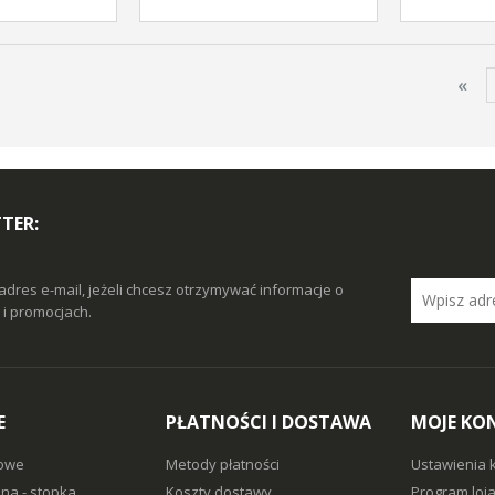
«
TER:
adres e-mail, jeżeli chcesz otrzymywać informacje o
i promocjach.
E
PŁATNOŚCI I DOSTAWA
MOJE KO
owe
Metody płatności
Ustawienia 
na - stopka
Koszty dostawy
Program loj