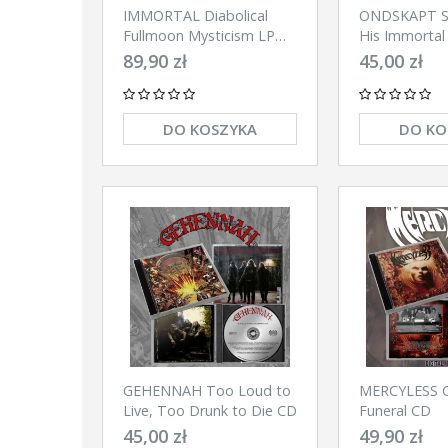
IMMORTAL Diabolical
ONDSKAPT Sl
Fullmoon Mysticism LP
His Immortal 
(CLEAR /BLACK)
89,90 zł
45,00 zł
DO KOSZYKA
DO KO
GEHENNAH Too Loud to
MERCYLESS C
Live, Too Drunk to Die CD
Funeral CD
45,00 zł
49,90 zł