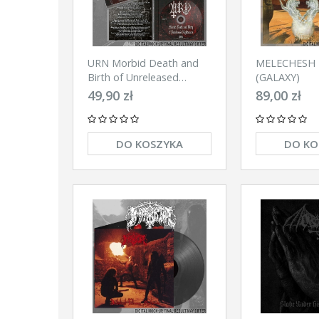
URN Morbid Death and
MELECHESH D
Birth of Unreleased
(GALAXY)
Nightmares CD
49,90 zł
89,00 zł
DO KOSZYKA
DO KO