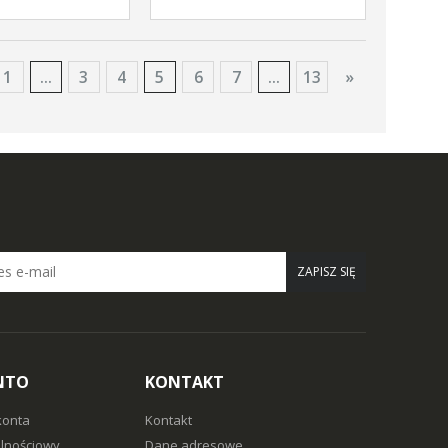
1
...
3
4
5
6
7
...
13
»
ZAPISZ SIĘ
NTO
KONTAKT
konta
Kontakt
alnościowy
Dane adresowe