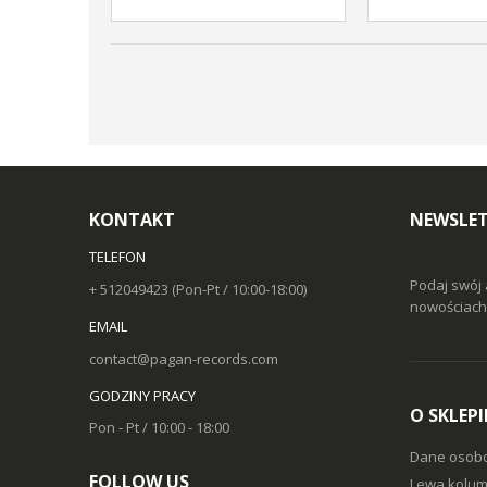
KONTAKT
NEWSLET
TELEFON
Podaj swój 
+ 512049423 (Pon-Pt / 10:00-18:00)
nowościach 
EMAIL
contact@pagan-records.com
GODZINY PRACY
O SKLEPI
Pon - Pt / 10:00 - 18:00
Dane osob
FOLLOW US
Lewa kolum