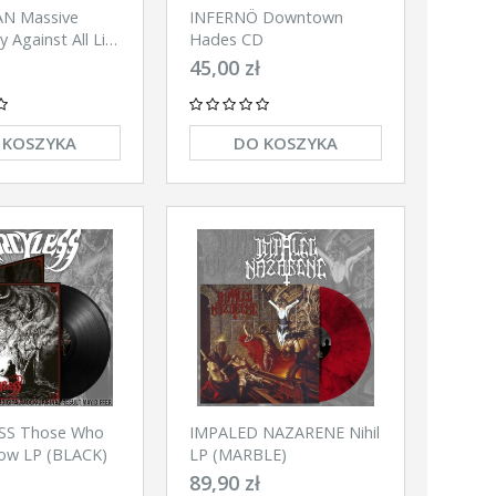
N Massive
INFERNÖ Downtown
 Against All Life
Hades CD
45,00 zł
 KOSZYKA
DO KOSZYKA
SS Those Who
IMPALED NAZARENE Nihil
low LP (BLACK)
LP (MARBLE)
89,90 zł