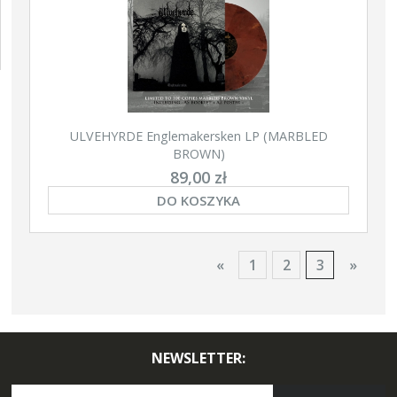
ULVEHYRDE Englemakersken LP (MARBLED
BROWN)
89,00 zł
DO KOSZYKA
«
1
2
3
»
NEWSLETTER: