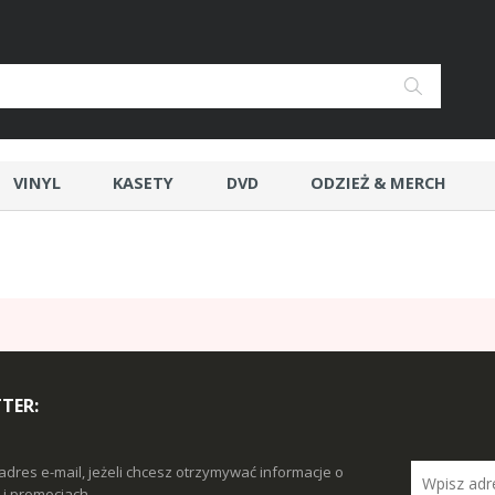
VINYL
KASETY
DVD
ODZIEŻ & MERCH
TER:
adres e-mail, jeżeli chcesz otrzymywać informacje o
i promocjach.