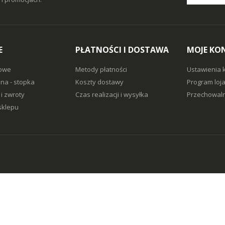
E
PŁATNOŚCI I DOSTAWA
MOJE KO
owe
Metody płatności
Ustawienia 
na - stopka
Koszty dostawy
Program loj
i zwroty
Czas realizacji i wysyłka
Przechowaln
sklepu