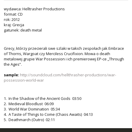
wydawca: Helltrasher Productions
format: CD
rok: 2012
kraj: Grecja
gatunek: death metal
Grecy, którzy przecierali swe szlaki w takich zespołach jak Embrace
of Thorns, Wargoat czy Merciless Crucifixion. Mowa o death
metalowej grupie War Possession i ich premierowej EP-ce „Through
the Ages”.
sample:
http://soundcloud.com/hellthrasher-productions/war-
possession-world-war
1. In the Shadow of the Ancient Gods 03:50
2. Medieval Bloodlust 06:09
3. World War Domination 05:34
4. A Taste of Things to Come (Chaos Awaits) 04:13
5. Deathmarch (Outro) 02:11