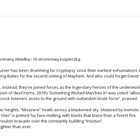
ycinaną okładką i 16-stronicową książeczką.
nier has been drumming for Cryptopsy since their earliest exhumations o
ing duties for the second coming of Mayhem. And who could forget David 
s. Instead, they’ve joined forces as the legendary heroes of the underworld
ion of devil horns. 2019’s ‘Something Wicked Marches In’ was voted “albu
nock listeners asses to the ground with outlandish brute force”, praised
ic heights. “Miserere” howls across a blackened sky, blistered by tremolo 
rcher” is primed for face-melting, with blasts that blaze than a forest fire.
oulish bravado over the constantly building “Invictus”.
ghtier than ever.