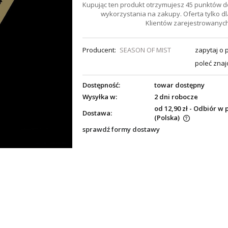
Kupując ten produkt otrzymujesz
45
punktów d
wykorzystania na zakupy. Oferta tylko dl
Klientów zarejestrowanych
Producent:
SEASON OF MIST
zapytaj o 
poleć zna
Dostępność:
towar dostępny
Wysyłka w:
2 dni robocze
od 12,90 zł
- Odbiór w 
Dostawa:
(Polska)
sprawdź formy dostawy