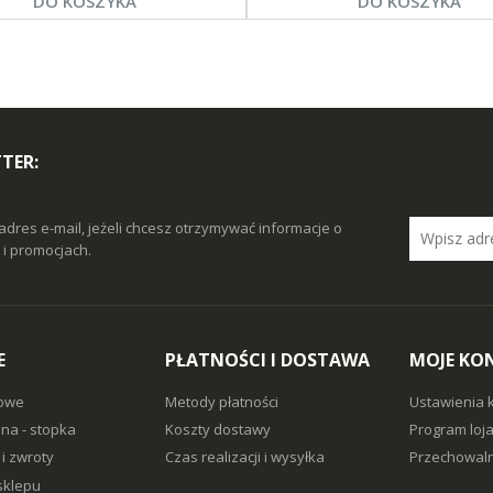
DO KOSZYKA
DO KOSZYKA
TER:
adres e-mail, jeżeli chcesz otrzymywać informacje o
i promocjach.
E
PŁATNOŚCI I DOSTAWA
MOJE KO
owe
Metody płatności
Ustawienia 
na - stopka
Koszty dostawy
Program loj
i zwroty
Czas realizacji i wysyłka
Przechowaln
sklepu