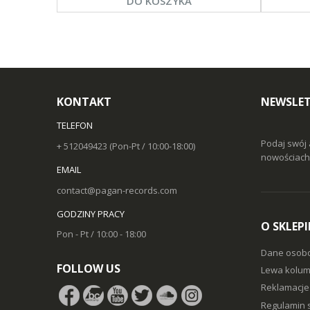
DO KOSZYKA
KONTAKT
NEWSLET
TELEFON
Podaj swój 
+ 512049423 (Pon-Pt / 10:00-18:00)
nowościach 
EMAIL
contact@pagan-records.com
GODZINY PRACY
O SKLEPI
Pon - Pt / 10:00 - 18:00
Dane osob
FOLLOW US
Lewa kolum
Reklamacje 
Regulamin 