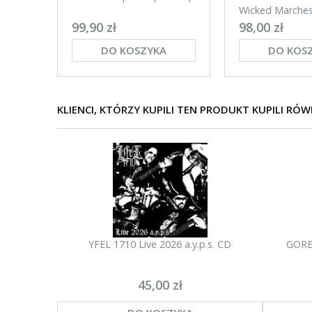
Wicked Marches
(BLACK)
99,90 zł
98,00 zł
DO KOSZYKA
DO KOS
KLIENCI, KTÓRZY KUPILI TEN PRODUKT KUPILI RÓW
YFEL 1710 Live 2026 a.y.p.s. CD
GORE
45,00 zł