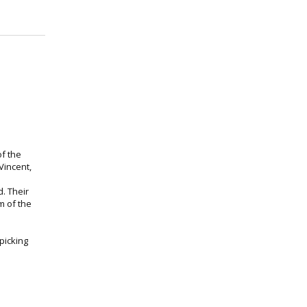
f the
Vincent,
. Their
m of the
picking