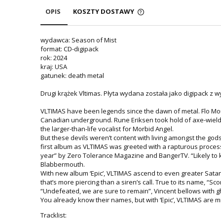
OPIS
KOSZTY DOSTAWY
wydawca: Season of Mist
format: CD-digipack
rok: 2024
kraj: USA
gatunek: death metal
Drugi krążek Vltimas. Płyta wydana została jako digipack z w
VLTIMAS have been legends since the dawn of metal. Flo Mou
Canadian underground. Rune Eriksen took hold of axe-wield
the larger-than-life vocalist for Morbid Angel.
But these devils weren’t content with living amongst the god
first album as VLTIMAS was greeted with a rapturous process
year” by Zero Tolerance Magazine and BangerTV. “Likely to k
Blabbermouth.
With new album ‘Epic’, VLTIMAS ascend to even greater Satan
that’s more piercing than a siren’s call. True to its name, “Sco
“Undefeated, we are sure to remain”, Vincent bellows with gh
You already know their names, but with ‘Epic’, VLTIMAS are mi
Tracklist: