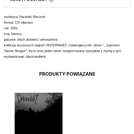
wydawca: Parasitic Records
format: CD-slipcase
rok: 2002
kraj: Niemcy
gatunek: black ambient / atmospheric
kolekcja wczesnych nagrań VINTERRIKET, zawierajaca min. demo “...Gjennom
Takete Skogen”, Ep-ki oraz jeden utwór zarejestrowany specjalnie z myślą o tym
wydawnictwie, black/ambient
PRODUKTY POWIĄZANE