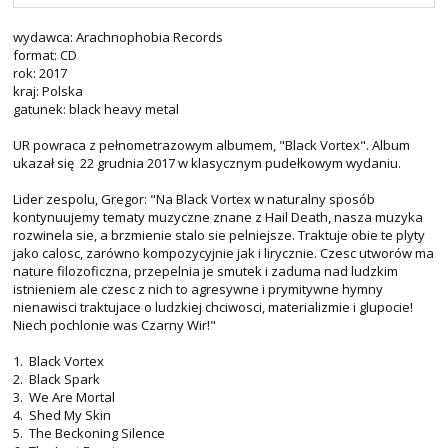
wydawca: Arachnophobia Records
format: CD
rok: 2017
kraj: Polska
gatunek: black heavy metal
UR powraca z pełnometrazowym albumem, "Black Vortex". Album
ukazał się 22 grudnia 2017 w klasycznym pudełkowym wydaniu.
Lider zespolu, Gregor: "Na Black Vortex w naturalny sposób
kontynuujemy tematy muzyczne znane z Hail Death, nasza muzyka
rozwinela sie, a brzmienie stalo sie pelniejsze. Traktuje obie te plyty
jako calosc, zarówno kompozycyjnie jak i lirycznie. Czesc utworów ma
nature filozoficzna, przepelnia je smutek i zaduma nad ludzkim
istnieniem ale czesc z nich to agresywne i prymitywne hymny
nienawisci traktujace o ludzkiej chciwosci, materializmie i glupocie!
Niech pochlonie was Czarny Wir!"
1. Black Vortex
2. Black Spark
3. We Are Mortal
4. Shed My Skin
5. The Beckoning Silence