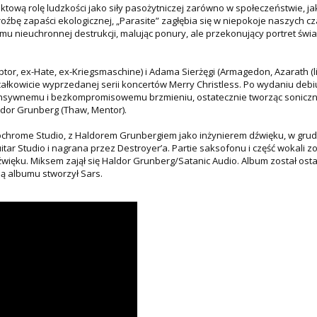
ktową rolę ludzkości jako siły pasożytniczej zarówno w społeczeństwie, jak
roźbę zapaści ekologicznej, „Parasite” zagłębia się w niepokoje naszych c
mu nieuchronnej destrukcji, malując ponury, ale przekonujący portret świa
tor, ex-Hate, ex-Kriegsmaschine) i Adama Sierżęgi (Armagedon, Azarath (li
całkowicie wyprzedanej serii koncertów Merry Christless. Po wydaniu debi
ntensywnemu i bezkompromisowemu brzmieniu, ostatecznie tworząc sonicz
aldor Grunberg (Thaw, Mentor).
ochrome Studio, z Haldorem Grunbergiem jako inżynierem dźwięku, w grudn
tar Studio i nagrana przez Destroyer’a. Partie saksofonu i część wokali zo
źwięku. Miksem zajął się Haldor Grunberg/Satanic Audio. Album został ost
ą albumu stworzył Sars.