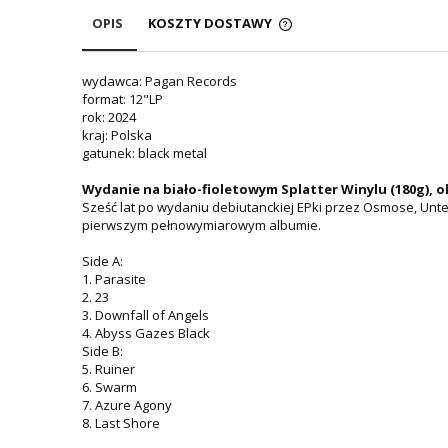
OPIS
KOSZTY DOSTAWY
wydawca: Pagan Records
format: 12"LP
rok: 2024
kraj: Polska
gatunek: black metal
Wydanie na biało-fioletowym Splatter Winylu (180g), o
Sześć lat po wydaniu debiutanckiej EPki przez Osmose, U
pierwszym pełnowymiarowym albumie.
Side A:
1. Parasite
2. 23
3. Downfall of Angels
4. Abyss Gazes Black
Side B:
5. Ruiner
6. Swarm
7. Azure Agony
8. Last Shore