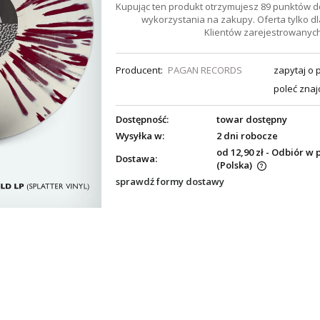
Kupując ten produkt otrzymujesz
89
punktów d
wykorzystania na zakupy. Oferta tylko dl
Klientów zarejestrowanych
Producent:
PAGAN RECORDS
zapytaj o 
poleć zna
Dostępność:
towar dostępny
Wysyłka w:
2 dni robocze
od 12,90 zł
- Odbiór w 
Dostawa:
(Polska)
sprawdź formy dostawy