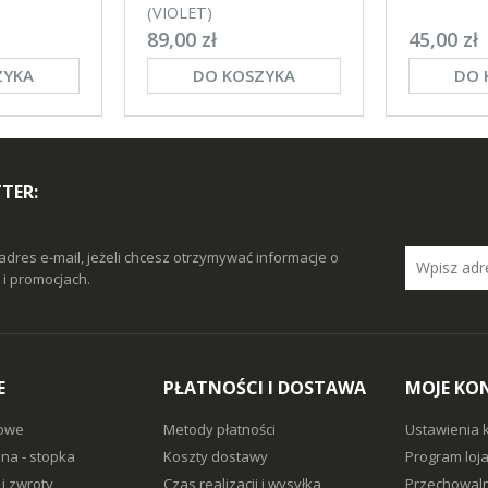
(VIOLET)
89,00 zł
45,00 zł
ZYKA
DO KOSZYKA
DO 
TER:
adres e-mail, jeżeli chcesz otrzymywać informacje o
i promocjach.
E
PŁATNOŚCI I DOSTAWA
MOJE KO
owe
Metody płatności
Ustawienia 
na - stopka
Koszty dostawy
Program loj
i zwroty
Czas realizacji i wysyłka
Przechowaln