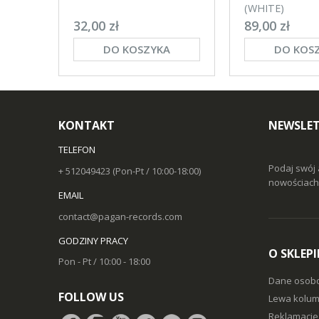
(WHITE)
32,00 zł
89,00 zł
DO KOSZYKA
DO KOS
KONTAKT
NEWSLET
TELEFON
Podaj swój 
+ 512049423 (Pon-Pt / 10:00-18:00)
nowościach 
EMAIL
contact@pagan-records.com
GODZINY PRACY
O SKLEPI
Pon - Pt / 10:00 - 18:00
Dane osob
FOLLOW US
Lewa kolum
Reklamacje 