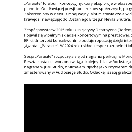
„Parasite” to album koncepcyjny, który eksploruje wieloaspe
planecie. Od dławiącej presji konstruktów społecznych, po g
Zakorzeniony w cieniu zimnej wojny, album stawia czoła wid
krawędzi, nawiązując do „Ostaniego Brzegu” Nevila Shute’a.
Zespół powstał w 2015 roku z inicjatywy Destroyer’a (Redemp
Pojawił się w pełnym składzie koncertowym na prestiżowej, 
EP-ki, Untervoid konsekwentnie buduje reputację dzięki i
giganta - „Parasite”. W 2024 roku skład zespołu uzupełnił H
Sesja „Parasite” rozpoczęła się od nagrania perkusji w Mon
Reszta została stworzona w ciągu kolejnych lat w Rockstargui
nagrane w JPM Studio, z Michałem Pijochą jako inżynierem d
zmasterowany w Audiosiege Studio. Okładkę i szatę graficzn