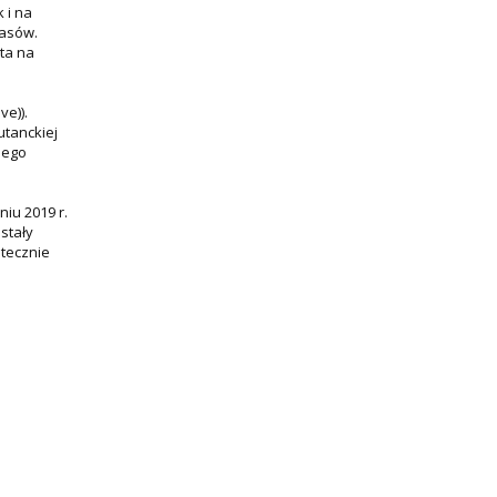
 i na
zasów.
ta na
ve)).
utanckiej
nego
iu 2019 r.
stały
atecznie