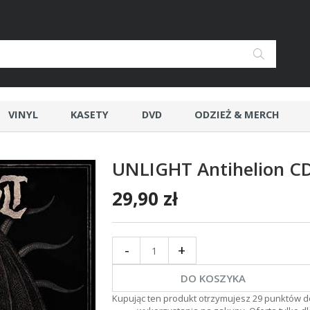
VINYL
KASETY
DVD
ODZIEŻ & MERCH
UNLIGHT Antihelion C
29,90 zł
-
+
DO KOSZYKA
Kupując ten produkt otrzymujesz
29
punktów d