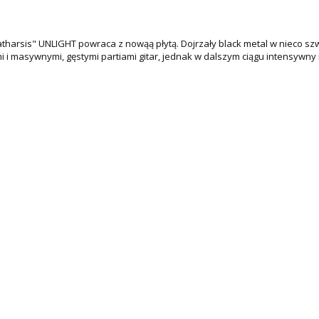
atharsis" UNLIGHT powraca z nowąą płytą. Dojrzały black metal w nieco s
 i masywnymi, gęstymi partiami gitar, jednak w dalszym ciągu intensywny 