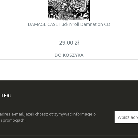
DAMAGE CASE Fuck'n'roll Damnation CD
29,00 zł
DO KOSZYKA
TER:
adres e-mail, jeżeli chcesz otrzymywać informacje o
i promocjach.