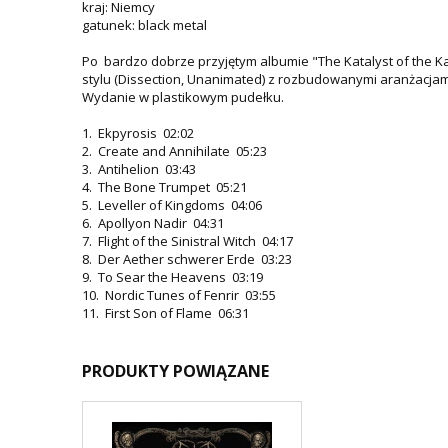
kraj: Niemcy
gatunek: black metal
Po bardzo dobrze przyjętym albumie "The Katalyst of the K
stylu (Dissection, Unanimated) z rozbudowanymi aranżacjami
Wydanie w plastikowym pudełku.
1. Ekpyrosis 02:02
2. Create and Annihilate 05:23
3. Antihelion 03:43
4. The Bone Trumpet 05:21
5. Leveller of Kingdoms 04:06
6. Apollyon Nadir 04:31
7. Flight of the Sinistral Witch 04:17
8. Der Aether schwerer Erde 03:23
9. To Sear the Heavens 03:19
10. Nordic Tunes of Fenrir 03:55
11. First Son of Flame 06:31
PRODUKTY POWIĄZANE