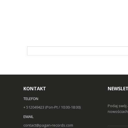
KONTAKT
NEWSLET
TELEFON
Podaj swój 
+ 512049423 (Pon-Pt / 10:00-18:00)
nowościach 
EMAIL
contact@pagan-records.com