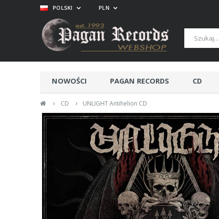
POLSKI
PLN
NOWOŚCI
PAGAN RECORDS
CD
›
›
CD
UNLIGHT Antihelion CD