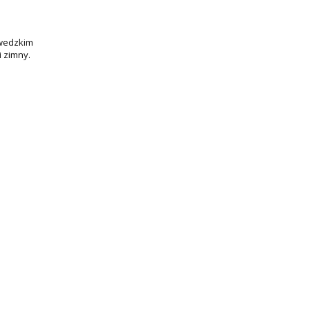
zwedzkim
i zimny.