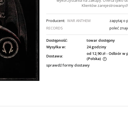
wykorzystania na zakupy. Oferta tylko dl
Klientów zarejestrowanych
Producent:
WAR ANTHEM
zapytaj o 
RECORDS
poleć zna
Dostępność:
towar dostępny
Wysyłka w:
24 godziny
od 12,90 zł
- Odbiór w 
Dostawa:
(Polska)
sprawdź formy dostawy