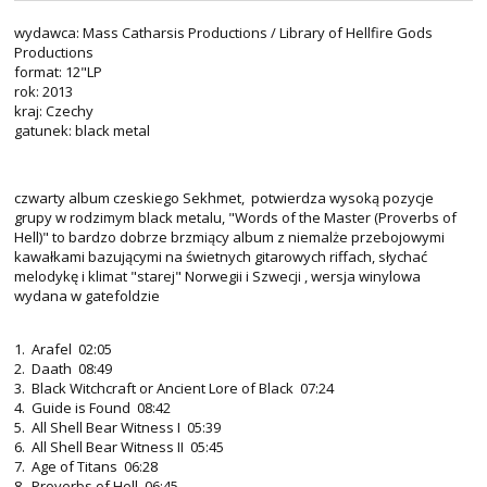
wydawca: Mass Catharsis Productions / Library of Hellfire Gods
Productions
format: 12"LP
rok: 2013
kraj: Czechy
gatunek: black metal
czwarty album czeskiego Sekhmet, potwierdza wysoką pozycje
grupy w rodzimym black metalu, "Words of the Master (Proverbs of
Hell)" to bardzo dobrze brzmiący album z niemalże przebojowymi
kawałkami bazującymi na świetnych gitarowych riffach, słychać
melodykę i klimat "starej" Norwegii i Szwecji , wersja winylowa
wydana w gatefoldzie
1. Arafel 02:05
2. Daath 08:49
3. Black Witchcraft or Ancient Lore of Black 07:24
4. Guide is Found 08:42
5. All Shell Bear Witness I 05:39
6. All Shell Bear Witness II 05:45
7. Age of Titans 06:28
8. Proverbs of Hell 06:45