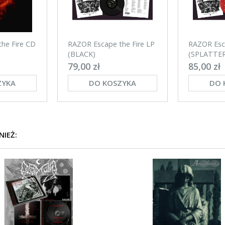
he Fire CD
RAZOR Escape the Fire LP
RAZOR Esca
(BLACK)
(SPLATTER
79,00 zł
85,00 zł
ZYKA
DO KOSZYKA
DO 
NIEŻ: