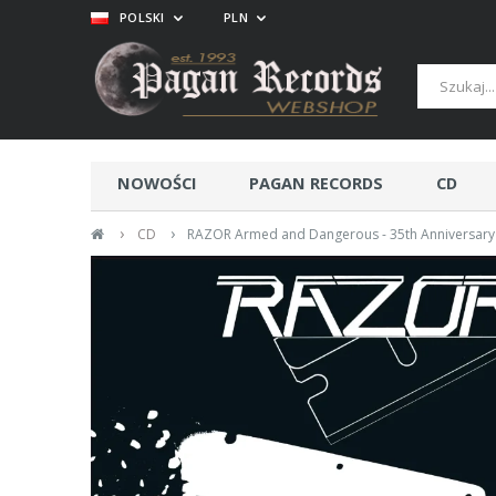
POLSKI
PLN
NOWOŚCI
PAGAN RECORDS
CD
›
›
CD
RAZOR Armed and Dangerous - 35th Anniversary 