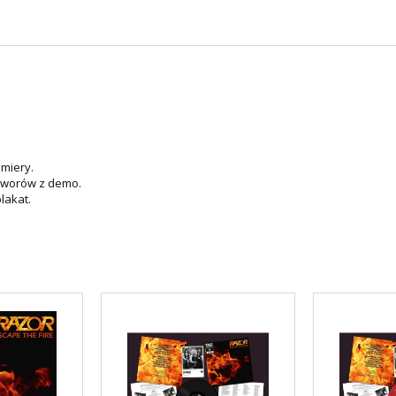
emiery.
utworów z demo.
lakat.