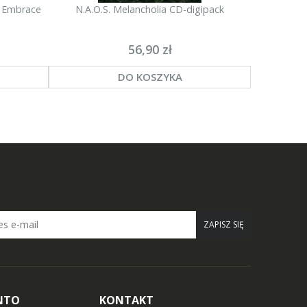
 Embrace
N.A.O.S. Melancholia CD-digipack
N.A.O.
56,90 zł
DO KOSZYKA
ZAPISZ SIĘ
NTO
KONTAKT