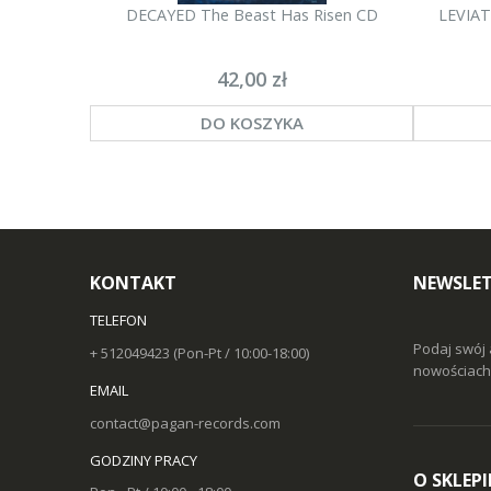
DECAYED The Beast Has Risen CD
LEVIAT
42,00 zł
DO KOSZYKA
KONTAKT
NEWSLET
TELEFON
Podaj swój 
+ 512049423 (Pon-Pt / 10:00-18:00)
nowościach 
EMAIL
contact@pagan-records.com
GODZINY PRACY
O SKLEPI