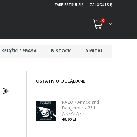
ZAREJESTRUJ SIĘ
ZALOGUJ SIĘ
0
KSIĄŻKI / PRASA
B-STOCK
DIGITAL
OSTATNIO OGLĄDANE:
D
RAZOR Armed and
Dangerous - 35th
Anniversary Edition
CD
49,90 zł