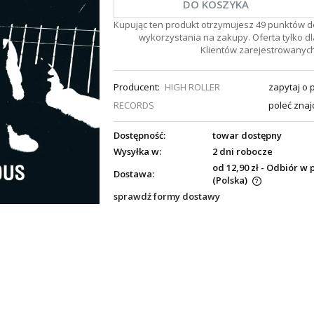
DO KOSZYKA
Kupując ten produkt otrzymujesz
49
punktów d
wykorzystania na zakupy. Oferta tylko dl
Klientów zarejestrowanych
Producent:
HIGH ROLLER
zapytaj o 
RECORDS
poleć zna
Dostępność:
towar dostępny
Wysyłka w:
2 dni robocze
od 12,90 zł
- Odbiór w 
Dostawa:
(Polska)
sprawdź formy dostawy