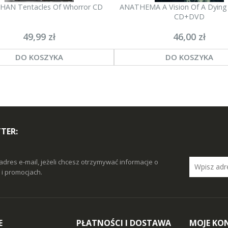
HAN Tentacles Of Whorror CD
ANATHEMA A Vision Of A Dying
CD+DVD
49,99 zł
46,00 zł
DO KOSZYKA
DO KOSZYKA
TER:
adres e-mail, jeżeli chcesz otrzymywać informacje o
i promocjach.
E
PŁATNOŚCI I DOSTAWA
MOJE KO