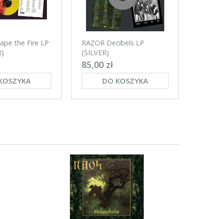
pe the Fire LP
RAZOR Decibels LP
RAZOR
)
(SILVER)
(BLAC
85,00 zł
89,90
KOSZYKA
DO KOSZYKA