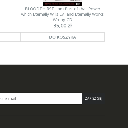
D
BLOODTHIRST I am Part of that Power
which Eternally Wills Evil and Eternally Works
Wrong CD
35,00 zł
DO KOSZYKA
ZAPISZ SIĘ