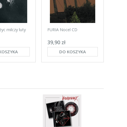
yc milczy luty
FURIA Nocel CD
FURIA
39,90 zł
35,00
KOSZYKA
DO KOSZYKA