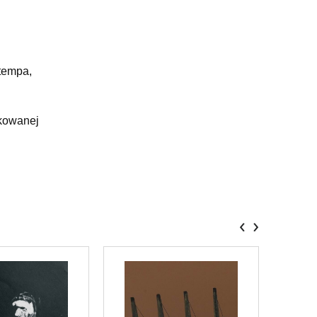
 tempa,
akowanej
‹
›