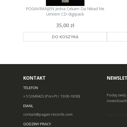
POGAVRANJEN Jedva Cekam Da Nikad Ne
Umrem CD-digipack
35,00 zł
DO KOSZYKA
KONTAKT
NEWSLET
TELEFON
Podaj swój 
+ 512049423 (Pon-Pt / 10:00-18:00)
nowościach 
EMAIL
contact@pagan-records.com
GODZINY PRACY