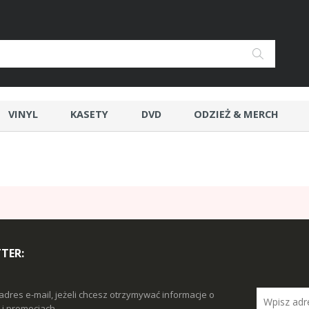
VINYL
KASETY
DVD
ODZIEŻ & MERCH
TER:
adres e-mail, jeżeli chcesz otrzymywać informacje o
i promocjach.