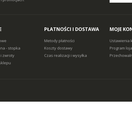
E
PŁATNOŚCI I DOSTAWA
MOJE KO
owe
Metody płatności
Ustawienia 
na - stopka
Koszty dostawy
Program loj
i zwroty
Czas realizacji i wysyłka
Przechowaln
sklepu