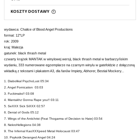
KOSZTY DOSTAWY
wydawca: Chalice of Blood Angel Productions
format: 12"LP
rok: 2009
kraj: Malezja
gatunek: black thrash metal
czwarty krążek MANTAK w winylowej wersji, black thrash metal w barbarzyńskim
wydaniu, 333 numerowane egzemplarze na czarnym winylu w gatefoldzie z dołączoną
wkładką z tekstami i plakatem A3, dla fanów Impiety, Abhorer, Bestial Mockery...
1. Diabolikal PsychoLust 05:34
2. Angel Fornication 03:03
3. Fuckimaks!! 03:08
4. Mantakhz Gonna Rape you!! 03:11
5. SeXXX Sick SiXXX 02:57
6. Denial of Gods 05:12
7. Wings of the Antichrist (Feat Thogarma of Decision to Hate) 03:54
8. NekroHellegions 04:38
9. The Infernal KaoXXXpeed Metal Holocaust 03:47
10. Psykotik Deranged Angel 04:24