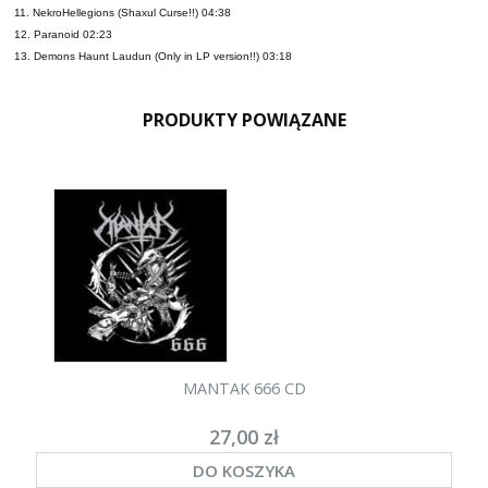
11. NekroHellegions (Shaxul Curse!!) 04:38
12. Paranoid 02:23
13. Demons Haunt Laudun (Only in LP version!!) 03:18
PRODUKTY POWIĄZANE
MANTAK 666 CD
27,00 zł
DO KOSZYKA