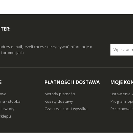
TER:
adres e-mail, jeżeli chcesz otrzymywać informacje o
i promocjach.
E
PŁATNOŚCI I DOSTAWA
MOJE KO
owe
Metody płatności
Ustawienia 
na - stopka
Koszty dostawy
Program loj
i zwroty
Czas realizacji i wysyłka
Przechowaln
sklepu