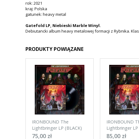
rok: 2021
kraj: Polska
gatunek: heavy metal
Gatefold LP, Niebieski Marble Winyl.
Debiutancki album heavy metalowej formacji z Rybnika. Kl
PRODUKTY POWIĄZANE
IRONBOUND The
IRONBOUND T
Lightbringer LP (BLACK)
Lightbringer LP
WHITE)
75,00 zł
85,00 zł