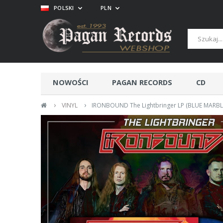
POLSKI
PLN
NOWOŚCI
PAGAN RECORDS
CD
›
›
VINYL
IRONBOUND The Lightbringer LP (BLUE MARBL