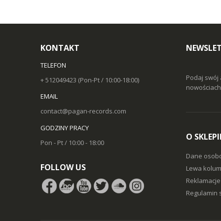
KONTAKT
NEWSLET
TELEFON
Podaj swój 
+ 512049423 (Pon-Pt / 10:00-18:00)
nowościach 
EMAIL
contact@pagan-records.com
GODZINY PRACY
O SKLEPI
Pon - Pt / 10:00 - 18:00
Dane osob
FOLLOW US
Lewa kolum
Reklamacje 
Regulamin 