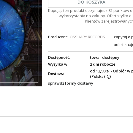
DO KOSZYKA
Kupując ten produkt otrzymujesz
85
punktów d
wykorzystania na zakupy. Oferta tylko dl
Klientów zarejestrowanych
Producent:
OSSUARY RECORDS
zapytaj o 
poleć zna
Dostępność:
towar dostępny
Wysyłka w:
2 dni robocze
od 12,90 zł
- Odbiór w 
Dostawa:
(Polska)
sprawdź formy dostawy