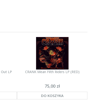
u Out LP
CRANK Mean Filth Riders LP (RED)
INDULGE
75,00 zł
DO KOSZYKA