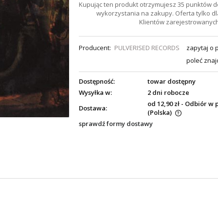
Kupując ten produkt otrzymujesz
35
punktów d
wykorzystania na zakupy. Oferta tylko dl
Klientów zarejestrowanych
Producent:
PULVERISED RECORDS
zapytaj o 
poleć zna
Dostępność:
towar dostępny
Wysyłka w:
2 dni robocze
od 12,90 zł
- Odbiór w 
Dostawa:
(Polska)
sprawdź formy dostawy