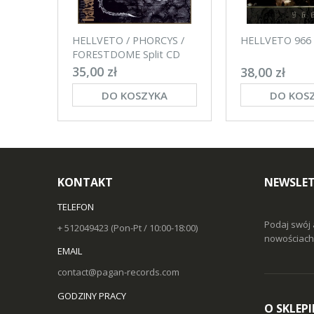
HELLVETO / PHORCYS /
HELLVETO 966
FORESTDOME Split CD
35,00 zł
38,00 zł
DO KOSZYKA
DO KOS
KONTAKT
NEWSLET
TELEFON
Podaj swój 
+ 512049423 (Pon-Pt / 10:00-18:00)
nowościach 
EMAIL
contact@pagan-records.com
GODZINY PRACY
O SKLEPI