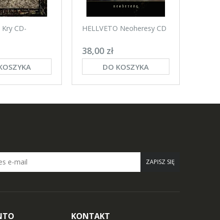
Kry CD-
HELLVETO Neoheresy CD
HELLV
digip
38,00 zł
35,00
KOSZYKA
DO KOSZYKA
ZAPISZ SIĘ
NTO
KONTAKT