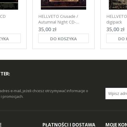
 CD
HELLVETO Crusade /
HELLVETO 
Autumnal Night CD-
digipack
digipack
35,00 zł
35,00 zł
ZYKA
DO KOSZYKA
DO 
TER:
adres e-mail, jeżeli chcesz otrzymywać informacje o
i promocjach.
E
PŁATNOŚCI I DOSTAWA
MOJE KO