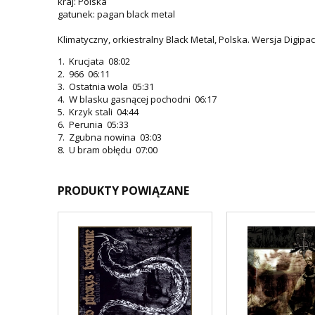
kraj: Polska
gatunek: pagan black metal
Klimatyczny, orkiestralny Black Metal, Polska. Wersja Digipa
1. Krucjata 08:02
2. 966 06:11
3. Ostatnia wola 05:31
4. W blasku gasnącej pochodni 06:17
5. Krzyk stali 04:44
6. Perunia 05:33
7. Zgubna nowina 03:03
8. U bram obłędu 07:00
PRODUKTY POWIĄZANE