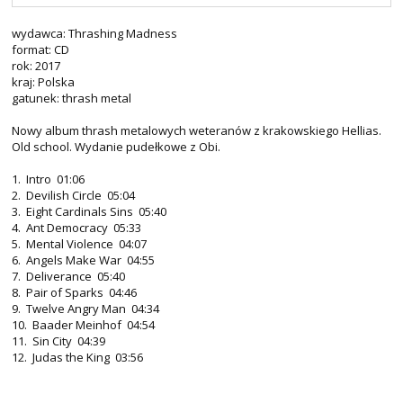
wydawca: Thrashing Madness
format: CD
rok: 2017
kraj: Polska
gatunek: thrash metal
Nowy album thrash metalowych weteranów z krakowskiego Hellias.
Old school. Wydanie pudełkowe z Obi.
1. Intro 01:06
2. Devilish Circle 05:04
3. Eight Cardinals Sins 05:40
4. Ant Democracy 05:33
5. Mental Violence 04:07
6. Angels Make War 04:55
7. Deliverance 05:40
8. Pair of Sparks 04:46
9. Twelve Angry Man 04:34
10. Baader Meinhof 04:54
11. Sin City 04:39
12. Judas the King 03:56