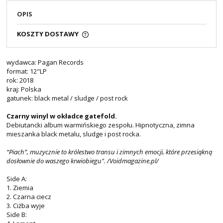
OPIS
KOSZTY DOSTAWY
wydawca: Pagan Records
format: 12"LP
rok: 2018
kraj: Polska
gatunek: black metal / sludge / post rock
Czarny winyl w okładce gatefold.
Debiutancki album warmińskiego zespołu. Hipnotyczna, zimna
mieszanka black metalu, sludge i post rocka.
“Piach”, muzycznie to królestwo transu i zimnych emocji, które przesiąkną
dosłownie do waszego krwiobiegu". /Voidmagazine.pl/
Side A:
1. Ziemia
2. Czarna ciecz
3. Ciżba wyje
Side B: