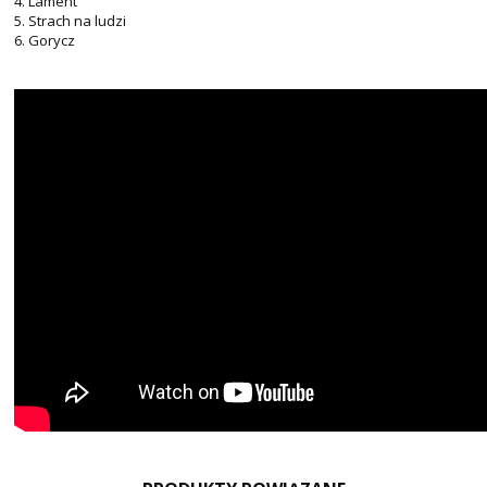
4. Lament
5. Strach na ludzi
6. Gorycz